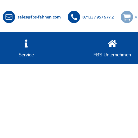
sales@fbs-fahnen.com
07133 / 957 977 2
A
Service
FBS Unternehmen