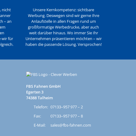
, nicht
Unsere Kernkompetenz: sichtbare
Banner
Werbung. Deswegen sind wir gerne Ihre
ch – an
Anlaufstelle in allen Fragen rund um
dem
großformatige Werbedrucke, aber auch
den
weit darüber hinaus. Wo immer Sie Ihr
wir für
Unternehmen präsentieren möchten – wir
lgreich.
haben die passende Lösung. Versprochen!
FBS Fahnen GmbH
Egerten 3
74388 Talheim
Telefon:
07133–957 977 – 2
Fax:
07133–957 977 – 8
E-Mail:
sales@fbs-fahnen.com