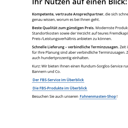
Ihr Nutzen auf einen Blick:
Kompetente, vertraute Ansprechpartner
, die sich sch
genau wissen, worum es bei Ihnen geht.
Beste Qualität zum günstigen Preis.
Modernste Produkti
Standortkosten sowie der Verzicht auf teures Fremdkapi
Preis-/Leistungsverhältnis anbieten zu können.
Schnelle Lieferung – verbindliche Terminzusagen.
Zeit 
für Ihre Planung sind aber verbindliche Terminzusagen.
auch hundertprozentig einhalten.
Kurz: Wir bieten Ihnen einen Rundum-Sorglos-Service r
Bannern und Co.
Der FBS-Service im Überblick
Die FBS-Produkte im Überblick
Besuchen Sie auch unseren
Fahnenmasten-Shop
!